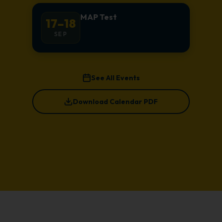
MAP Test
17–18
SEP
See All Events
Download Calendar PDF