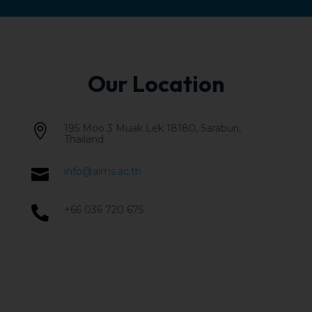
Our Location
195 Moo 3 Muak Lek 18180, Saraburi,

Thailand
info@aims.ac.th

+66 036 720 675
