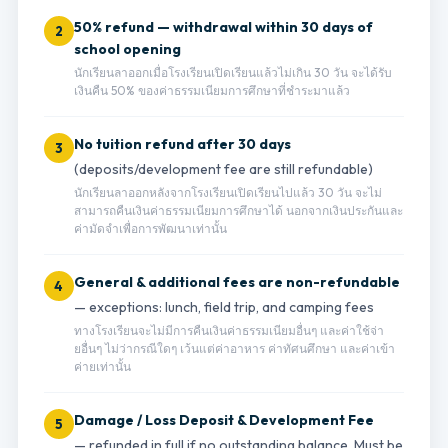
50% refund — withdrawal within 30 days of
2
school opening
นักเรียนลาออกเมื่อโรงเรียนเปิดเรียนแล้วไม่เกิน 30 วัน จะได้รับ
เงินคืน 50% ของค่าธรรมเนียมการศึกษาที่ชำระมาแล้ว
No tuition refund after 30 days
3
(deposits/development fee are still refundable)
นักเรียนลาออกหลังจากโรงเรียนเปิดเรียนไปแล้ว 30 วัน จะไม่
สามารถคืนเงินค่าธรรมเนียมการศึกษาได้ นอกจากเงินประกันและ
ค่ามัดจำเพื่อการพัฒนาเท่านั้น
General & additional fees are non-refundable
4
— exceptions: lunch, field trip, and camping fees
ทางโรงเรียนจะไม่มีการคืนเงินค่าธรรมเนียมอื่นๆ และค่าใช้จ่า
ยอื่นๆ ไม่ว่ากรณีใดๆ เว้นแต่ค่าอาหาร ค่าทัศนศึกษา และค่าเข้า
ค่ายเท่านั้น
Damage / Loss Deposit & Development Fee
5
— refunded in full if no outstanding balance. Must be