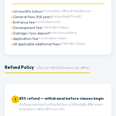
1st month's tuition
ค่าธรรมเนียมการศึกษาสำหรับเดือนแรก
General fees (full year)
ค่าธรรมเนียมทั่วไป ต่อปี
Entrance fee
ค่าธรรมเนียมแรกเข้า
Development fee
ค่ามัดจำเพื่อการพัฒนา
Damage / loss deposit
ค่าประกันของเสียหาย
Application fee
ค่าธรรมเนียมการสมัคร
All applicable additional fees
ค่าใช้จ่ายอื่นๆ ทั้งหมด
Refund Policy
นโยบายการคืนเงินในแต่ละภาคการศึกษา
85% refund — withdrawal before classes begin
1
นักเรียนลาออกก่อนโรงเรียนเปิดเรียน จะได้รับเงินคืน 85% ของค่า
ธรรมเนียมการศึกษาที่ชำระมาแล้ว